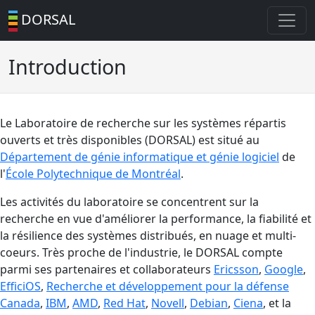
DORSAL
Introduction
Le Laboratoire de recherche sur les systèmes répartis
ouverts et très disponibles (DORSAL) est situé au
Département de génie informatique et génie logiciel
de
l'
École Polytechnique de Montréal
.
Les activités du laboratoire se concentrent sur la
recherche en vue d'améliorer la performance, la fiabilité et
la résilience des systèmes distribués, en nuage et multi-
coeurs. Très proche de l'industrie, le DORSAL compte
parmi ses partenaires et collaborateurs
Ericsson
,
Google
,
EfficiOS
​,
Recherche et développement pour la défense
Canada
,
IBM
,
AMD
,
Red Hat
,
Novell
,
Debian
,
Ciena
, et la